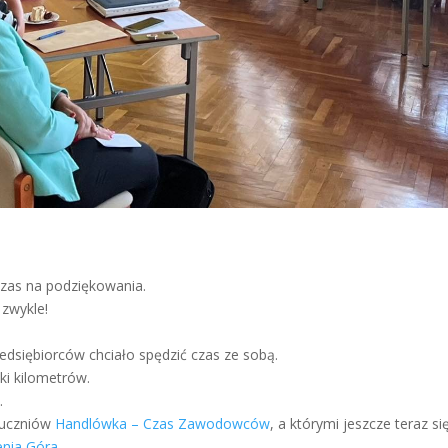
czas na podziękowania.
zwykle!
edsiębiorców chciało spędzić czas ze sobą.
tki kilometrów.
.
 uczniów
Handlówka – Czas Zawodowców
, a którymi jeszcze teraz 
enia Góra