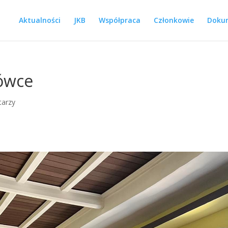
Aktualności
JKB
Współpraca
Członkowie
Dokum
ówce
tarzy