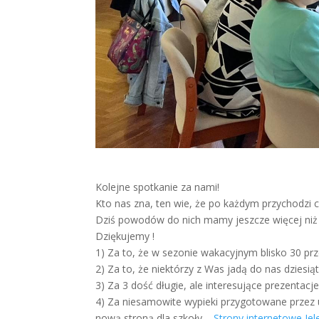
Kolejne spotkanie za nami!
Kto nas zna, ten wie, że po każdym przychodzi 
Dziś powodów do nich mamy jeszcze więcej niż 
Dziękujemy !
1) Za to, że w sezonie wakacyjnym blisko 30 prz
2) Za to, że niektórzy z Was jadą do nas dziesią
3) Za 3 dość długie, ale interesujące prezentacje
4) Za niesamowite wypieki przygotowane przez
nową stroną dla szkoły –
Strony internetowe Jel